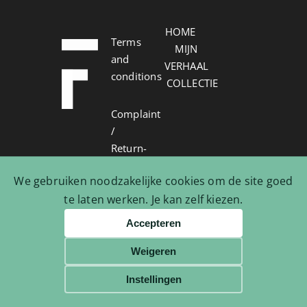
HOME
Terms
MIJN
and
VERHAAL
conditions
COLLECTIE
Complaint
/
Return-
Withdrawal
We gebruiken noodzakelijke cookies om de site goed
form
te laten werken. Je kan zelf kiezen.
Contact
Accepteren
Weigeren
© Copyright 2026 | FerrCa | All
Rights Reserved
Instellingen