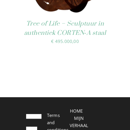
Tree of Life – Sculptuur in
authentiek CORTEN‑A staal
€
495.000,00
HOME
Terms
MIJN
and
VERHAAL
conditions