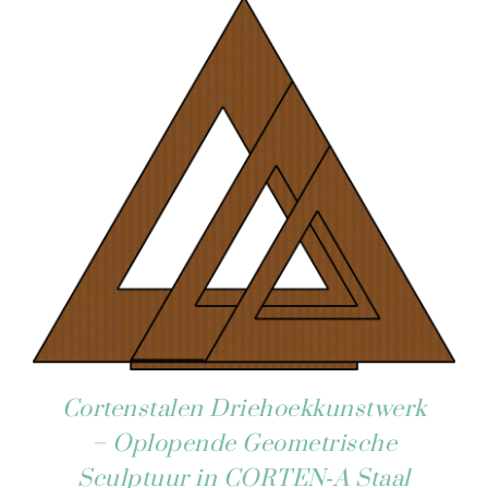
Cortenstalen Driehoekkunstwerk
– Oplopende Geometrische
Sculptuur in CORTEN‑A Staal