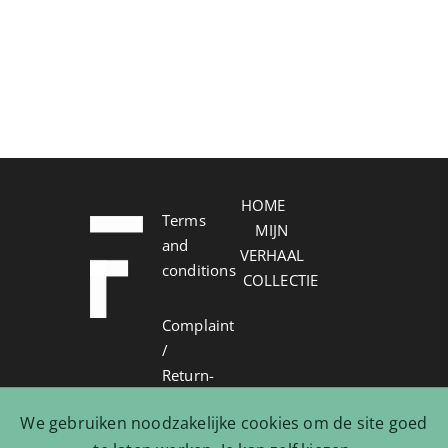
HOME
Terms
MIJN
and
VERHAAL
conditions
COLLECTIE
Complaint
/
Return-
Withdrawal
We gebruiken noodzakelijke cookies om de site goed
form