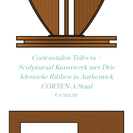
Cortenstalen Trifecta –
Sculpturaal Kunstwerk met Drie
Identieke Ribben in Authentiek
CORTEN‑A Staal
€
6.500,00