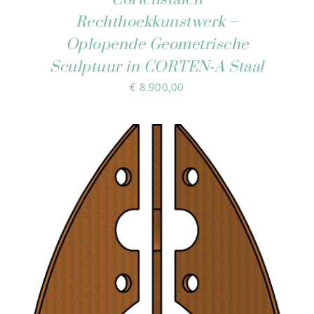
Rechthoekkunstwerk –
Oplopende Geometrische
Sculptuur in CORTEN‑A Staal
€
8.900,00