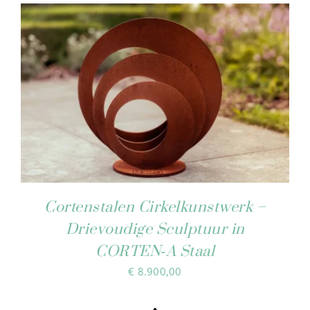
Cart
Cortenstalen Cirkelkunstwerk –
Drievoudige Sculptuur in
CORTEN‑A Staal
€
8.900,00