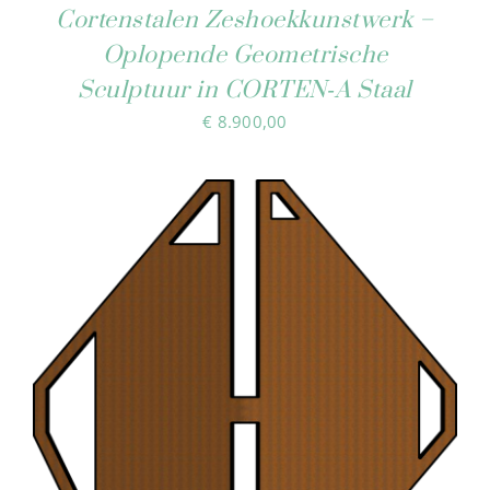
Cortenstalen Zeshoekkunstwerk –
Oplopende Geometrische
Sculptuur in CORTEN‑A Staal
€
8.900,00