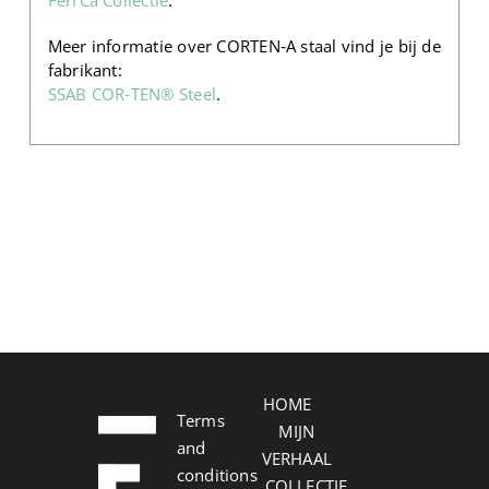
Meer informatie over CORTEN‑A staal vind je bij de
fabrikant:
SSAB COR‑TEN® Steel
.
HOME
Terms
MIJN
and
VERHAAL
conditions
COLLECTIE